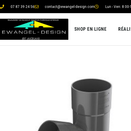
07 87 39 24 56
contact@ewangel-design.com
Lun - Ven: 8:00-
SHOP EN LIGNE
RÉAL