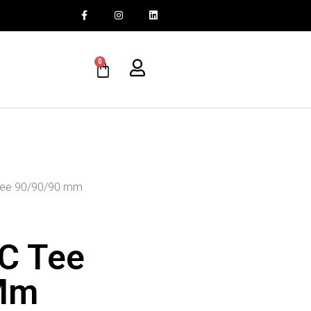
0
Tee 90/90/90 mm
C Tee
Mm