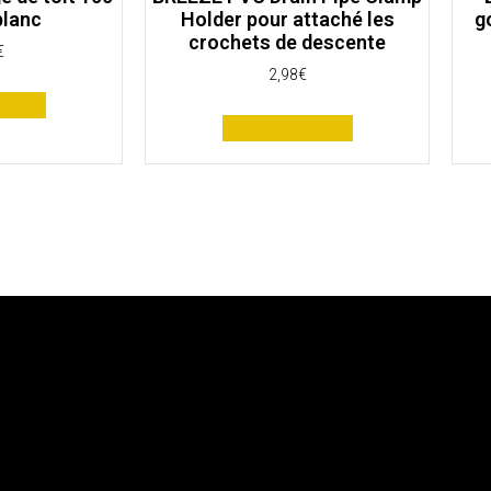
blanc
Holder pour attaché les
g
crochets de descente
€
2,98
€
panier
Ajouter au panier