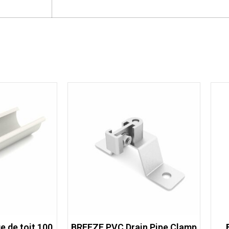
 de toit 100
BREEZE PVC Drain Pipe Clamp