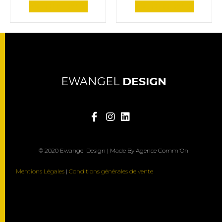
Ajouter au panier
Ajouter au panier
EWANGEL
DESIGN
© 2020 Ewangel Design | Made By Agence Comm'On
Mentions Légales
|
Conditions générales de vente