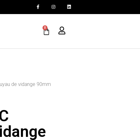
0
uyau de vidange 90mm
C
idange