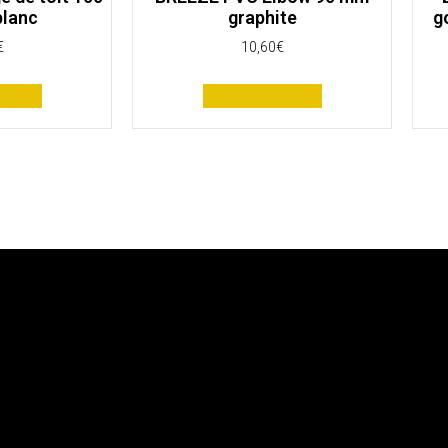
blanc
graphite
g
€
10,60
€
panier
Ajouter au panier