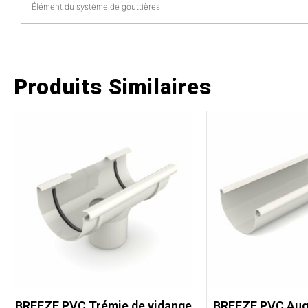
Élément du système de gouttières
Produits Similaires
BREEZE PVC Trémie de vidange
BREEZE PVC Auge