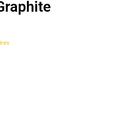
raphite
ires