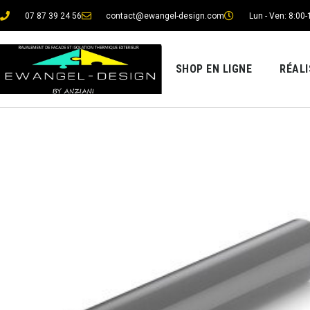
07 87 39 24 56
contact@ewangel-design.com
Lun - Ven: 8:00-
SHOP EN LIGNE
RÉAL