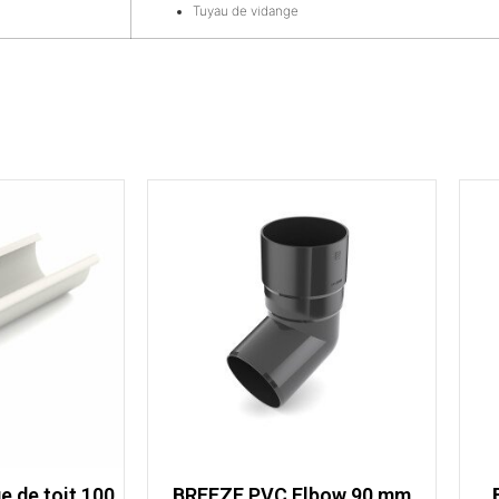
Tuyau de vidange
 de toit 100
BREEZE PVC Elbow 90 mm