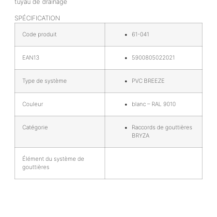
tuyau de drainage
SPÉCIFICATION
Code produit
61-041
EAN13
5900805022021
Type de système
PVC BREEZE
Couleur
blanc – RAL 9010
Catégorie
Raccords de gouttières
BRYZA
Élément du système de
gouttières