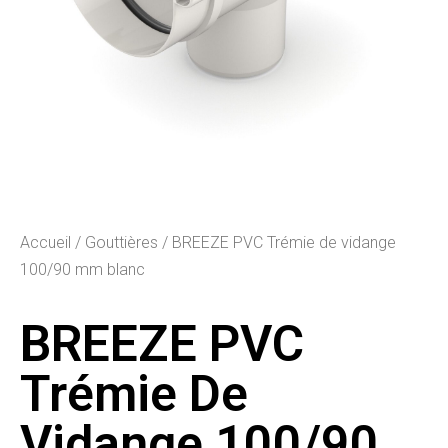
Accueil
/
Gouttières
/ BREEZE PVC Trémie de vidange
100/90 mm blanc
BREEZE PVC
Trémie De
Vidange 100/90