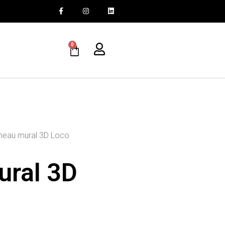
0
neau mural 3D Loco
ural 3D