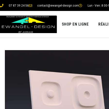
07 87 39 24 56
contact@ewangel-design.com
Lun - Ven: 8:00-
SHOP EN LIGNE
RÉAL