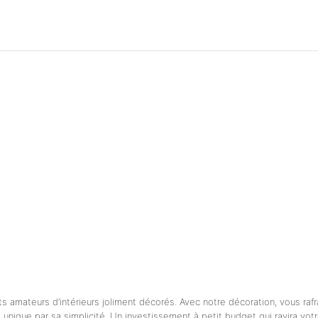
 amateurs d’intérieurs joliment décorés. Avec notre décoration, vous rafr
unique par sa simplicité. Un investissement à petit budget qui ravira votr