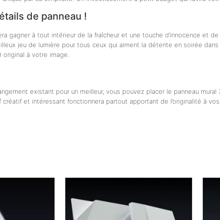
étails de panneau !
 gagner à tout intérieur de la fraîcheur et une touche d’innocence et de 
veilleux jeu de lumière pour tous ceux qui aiment la détente en soirée dans 
r original à votre image.
angement existant pour un meilleur, vous pouvez placer le panneau mural 
 créatif et intéressant fonctionnera partout apportant de l’originalité à vo