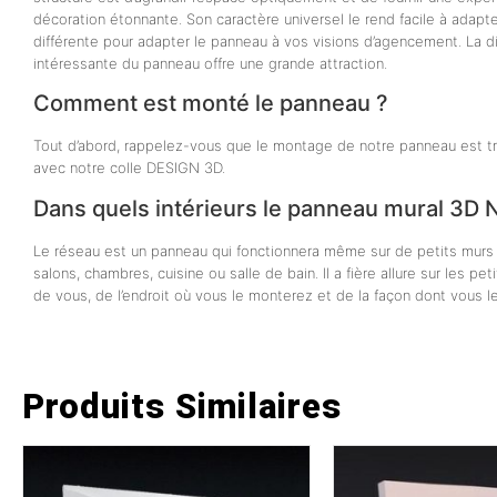
décoration étonnante. Son caractère universel le rend facile à adap
différente pour adapter le panneau à vos visions d’agencement. La di
intéressante du panneau offre une grande attraction.
Comment est monté le panneau ?
Tout d’abord, rappelez-vous que le montage de notre panneau est trè
avec notre colle DESIGN 3D.
Dans quels intérieurs le panneau mural 3D N
Le réseau est un panneau qui fonctionnera même sur de petits murs c
salons, chambres, cuisine ou salle de bain. Il a fière allure sur les p
de vous, de l’endroit où vous le monterez et de la façon dont vous l
Produits Similaires