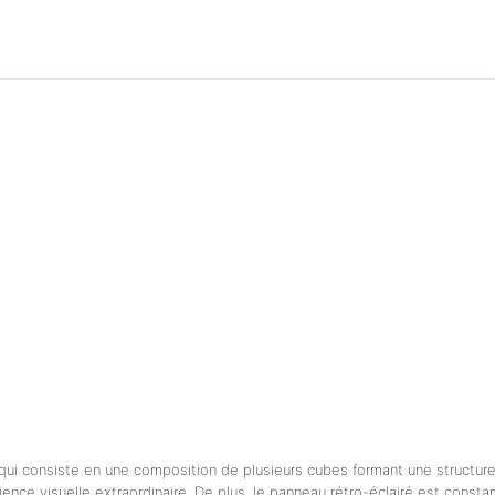
i consiste en une composition de plusieurs cubes formant une structure
rience visuelle extraordinaire. De plus, le panneau rétro-éclairé est cons