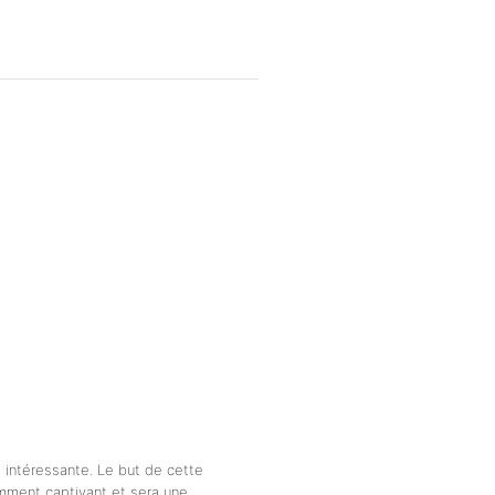
 intéressante. Le but de cette
tamment captivant et sera une