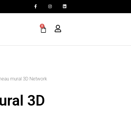
0
neau mural 3D Network
ural 3D