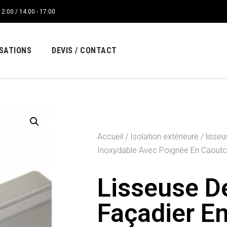
12:00 / 14:00 - 17:00
ISATIONS
DEVIS / CONTACT
Accueil
/
Isolation extérieure
/ lisse
Inoxydable Avec Poignée En Caout
Lisseuse D
Façadier En