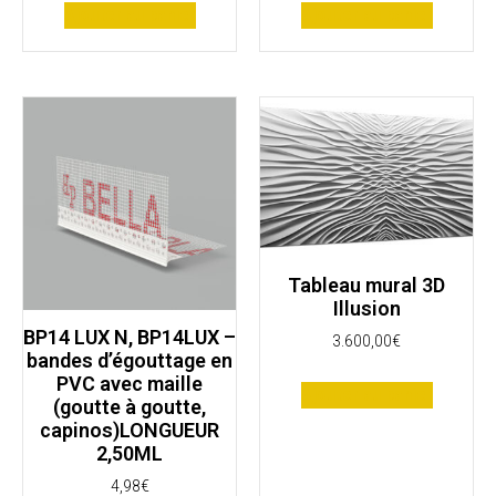
Ajouter au panier
Ajouter au panier
Tableau mural 3D
Illusion
BP14 LUX N, BP14LUX –
3.600,00
€
bandes d’égouttage en
PVC avec maille
Ajouter au panier
(goutte à goutte,
capinos)LONGUEUR
2,50ML
4,98
€