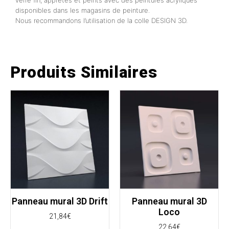
verre fin, apprêtés et peints avec des peintures acryliques
disponibles dans les magasins de peinture.
Nous recommandons l’utilisation de la colle DESIGN 3D.
Produits Similaires
Panneau mural 3D Drift
Panneau mural 3D
Loco
21,84
€
22,64
€